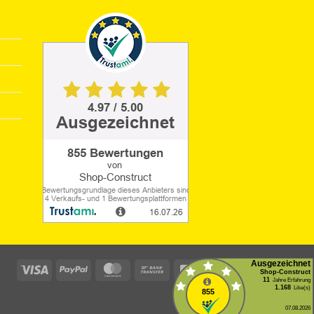
Visa
PayPal
MasterCard
Bank
Rechung
Transfer