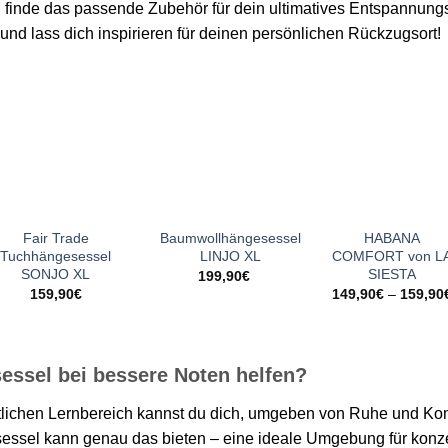
finde das passende Zubehör für dein ultimatives Entspannungs
und lass dich inspirieren für deinen persönlichen Rückzugsort!
Zur
Zur
Zur
Wunschliste
Wunschliste
Wunschlist
hinzufügen
hinzufügen
hinzufüge
+
+
+
Fair Trade
Baumwollhängesessel
HABANA
Tuchhängesessel
LINJO XL
COMFORT von L
SONJO XL
SIESTA
199,90
€
159,90
€
149,90
€
–
159,90
ssel bei bessere Noten helfen?
lichen Lernbereich kannst du dich, umgeben von Ruhe und Kom
essel kann genau das bieten – eine ideale Umgebung für konzen