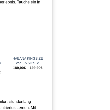
erlebnis. Tauche ein in
Zur
Zur
e
Wunschliste
Wunschliste
Wu
n
hinzufügen
hinzufügen
h
+
+
+
HABANA KINGSIZE
Bio Netzhängesessel
Cumbia 
A
von LA SIESTA
BALAO GRANDE von
Hänge
HÄNGEMATTENGLÜCK
Comfort
189,90
€
–
199,90
€
Baum
€
249,90
€
109
fort, stundenlang
triertes Lernen. Mit