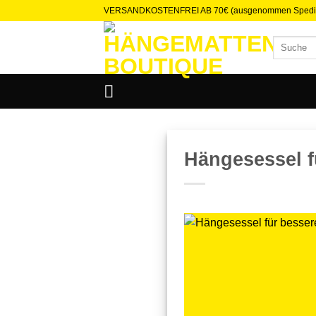
Zum
VERSANDKOSTENFREI AB 70€ (ausgenommen Spedit
Inhalt
Suchen
springen
nach:
Hängesessel f