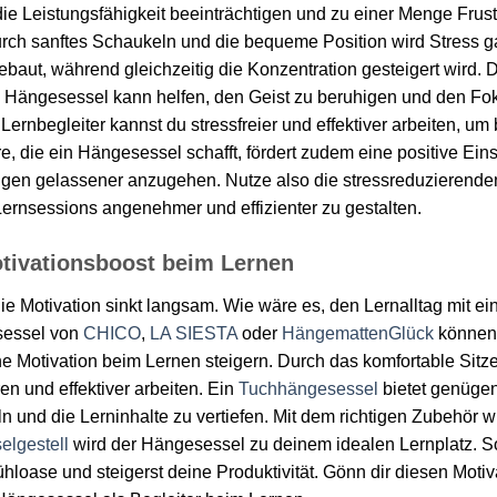
ie Leistungsfähigkeit beeinträchtigen und zu einer Menge Frus
rch sanftes Schaukeln und die bequeme Position wird Stress g
aut, während gleichzeitig die Konzentration gesteigert wird. 
 Hängesessel kann helfen, den Geist zu beruhigen und den Fok
Lernbegleiter kannst du stressfreier und effektiver arbeiten, um
, die ein Hängesessel schafft, fördert zudem eine positive Ei
ungen gelassener anzugehen. Nutze also die stressreduzierende
rnsessions angenehmer und effizienter zu gestalten.
tivationsboost beim Lernen
 die Motivation sinkt langsam. Wie wäre es, den Lernalltag mit 
sessel von
CHICO
,
LA SIESTA
oder
HängemattenGlück
können 
e Motivation beim Lernen steigern. Durch das komfortable Sit
en und effektiver arbeiten. Ein
Tuchhängesessel
bietet genügen
 und die Lerninhalte zu vertiefen. Mit dem richtigen Zubehör w
lgestell
wird der Hängesessel zu deinem idealen Lernplatz. S
hloase und steigerst deine Produktivität. Gönn dir diesen Motiv